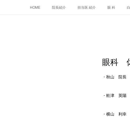
HOME
院長紹介
担当医 紹介
眼 科
眼科 
・秋山 院長 
7月2日・
・舩津 英陽 
7月
・横山 利幸 
7月1