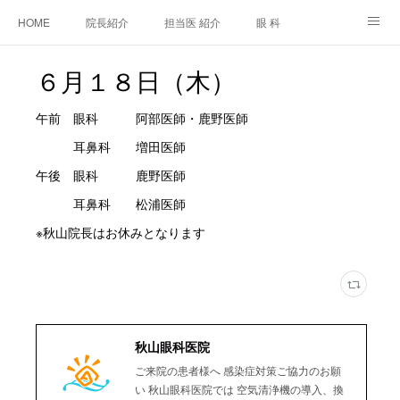
HOME
院長紹介
担当医 紹介
眼 科
白内障手術
糖尿病と眼
糖尿病内科
耳鼻咽喉科
６月１８日（木）
アクセス
ご相談・お問合せ
施設基準等及び掲示事項について
午前 眼科 阿部医師・鹿野医師
耳鼻科 増田医師
午後 眼科 鹿野医師
耳鼻科 松浦医師
※秋山院長はお休みとなります
秋山眼科医院
ご来院の患者様へ 感染症対策ご協力のお願
い 秋山眼科医院では 空気清浄機の導入、換