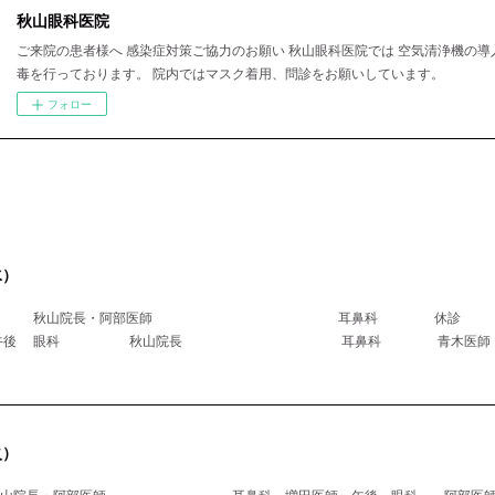
秋山眼科医院
ご来院の患者様へ 感染症対策ご協力のお願い 秋山眼科医院では 空気清浄機の導
毒を行っております。 院内ではマスク着用、問診をお願いしています。
フォロー
水）
科 秋山院長・阿部医師 耳鼻科 休診
医師午後 眼科 秋山院長 耳鼻科 青木
火）
 秋山院長・阿部医師 耳鼻科 増田医師 午後 眼科 阿