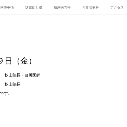
白内障手術
糖尿病と眼
糖尿病内科
耳鼻咽喉科
アクセス
９日（金）
眼科 秋山院長・白川医師
科 秋山院長
 です。