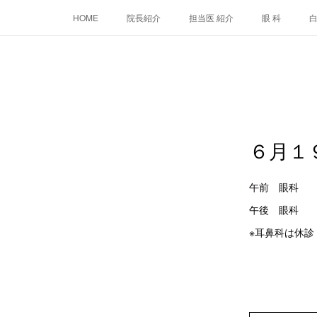
HOME
院長紹介
担当医 紹介
眼 科
６月１
午前 
午後 眼
※耳鼻科は休診