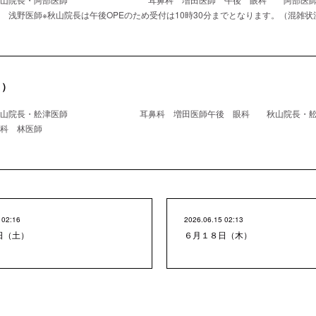
師※秋山院長は午後OPEのため受付は10時30分までとなります。（混雑状
月）
秋山院長・舩津医師 耳鼻科 増田医師午後 眼科 秋山院長・舩
林医師
 02:16
2026.06.15 02:13
日（土）
６月１８日（木）