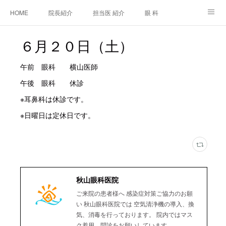
HOME
院長紹介
担当医 紹介
眼 科
白内障手術
糖尿病と眼
糖尿病内科
耳鼻咽喉科
６月２０日（土）
アクセス
ご相談・お問合せ
施設基準等及び掲示事項について
午前 眼科 横山医師
午後 眼科 休診
※耳鼻科は休診です。
※日曜日は定休日です。
秋山眼科医院
ご来院の患者様へ 感染症対策ご協力のお願
い 秋山眼科医院では 空気清浄機の導入、換
気、消毒を行っております。 院内ではマス
ク着用、問診をお願いしています。