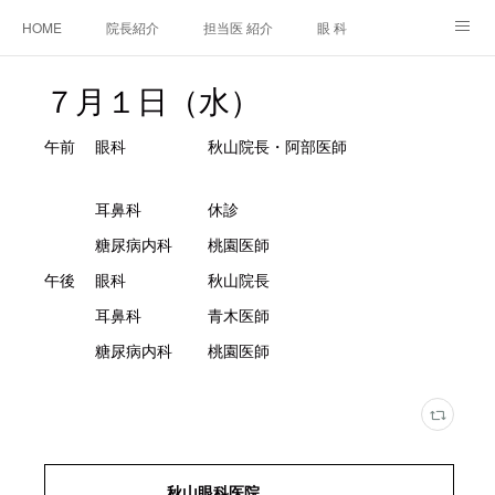
HOME
院長紹介
担当医 紹介
眼 科
白内障手術
糖尿病と眼
糖尿病内科
耳鼻咽喉科
７月１日（水）
アクセス
ご相談・お問合せ
施設基準等及び掲示事項について
午前 眼科 秋山院長・阿部医師
耳鼻科 休診
糖尿病内科 桃園医師
午後 眼科 秋山院長
耳鼻科 青木医師
糖尿病内科 桃園医師
秋山眼科医院