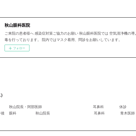
秋山眼科医院
ご来院の患者様へ 感染症対策ご協力のお願い 秋山眼科医院では 空気清浄機の導
毒を行っております。 院内ではマスク着用、問診をお願いしています。
フォロー
水）
科 秋山院長・阿部医師 耳鼻科 休診
医師午後 眼科 秋山院長 耳鼻科 青木