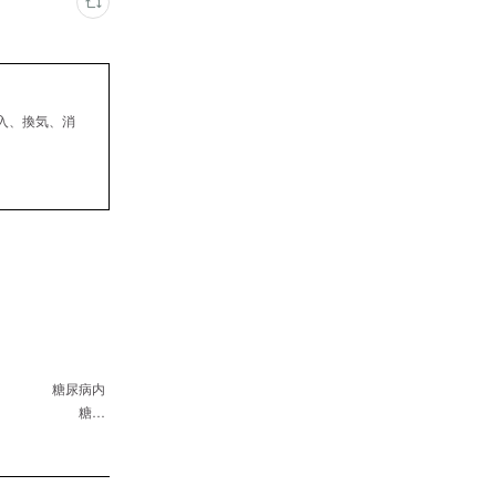
入、換気、消
 糖尿病内
医師 糖…