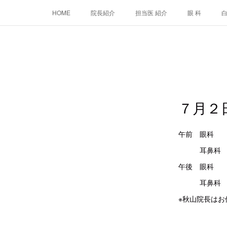
HOME
院長紹介
担当医 紹介
眼 科
７月２
午前 眼
耳鼻科 
午後 
耳鼻科 
※秋山院長はお