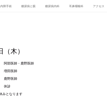
白内障手術
糖尿病と眼
糖尿病内科
耳鼻咽喉科
アクセス
日（木）
科 阿部医師・鹿野医師
増田医師
眼科 鹿野医師
休診
休みとなります