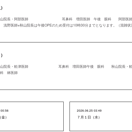
火）
 秋山院長・阿部医師 耳鼻科 増田医師 午後 眼科 阿
師※秋山院長は午後OPEのため受付は10時30分までとなります。（混雑状
月）
秋山院長・舩津医師 耳鼻科 増田医師午後 眼科 秋山院長・舩
林医師
 00:56
2026.06.25 03:49
（金）
７月１日（水）