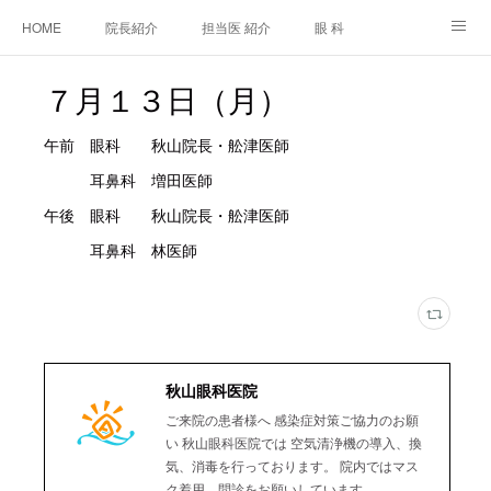
HOME
院長紹介
担当医 紹介
眼 科
白内障手術
糖尿病と眼
糖尿病内科
耳鼻咽喉科
７月１３日（月）
アクセス
ご相談・お問合せ
施設基準等及び掲示事項について
午前 眼科 秋山院長・舩津医師
耳鼻科 増田医師
午後 眼科 秋山院長・舩津医師
耳鼻科 林医師
秋山眼科医院
ご来院の患者様へ 感染症対策ご協力のお願
い 秋山眼科医院では 空気清浄機の導入、換
気、消毒を行っております。 院内ではマス
ク着用、問診をお願いしています。