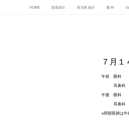
HOME
院長紹介
担当医 紹介
眼 科
７月１
午前 眼
耳鼻科 
午後 眼
耳鼻科 
※阿部医師は午