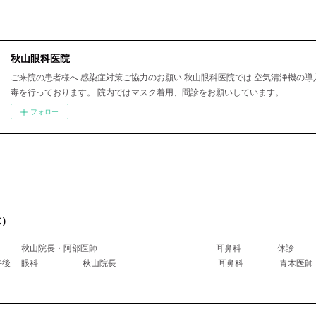
秋山眼科医院
ご来院の患者様へ 感染症対策ご協力のお願い 秋山眼科医院では 空気清浄機の導
毒を行っております。 院内ではマスク着用、問診をお願いしています。
フォロー
水）
科 秋山院長・阿部医師 耳鼻科 休診
医師午後 眼科 秋山院長 耳鼻科 青木