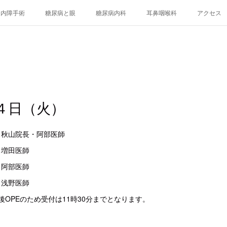
白内障手術
糖尿病と眼
糖尿病内科
耳鼻咽喉科
アクセス
４日（火）
科 秋山院長・阿部医師
増田医師
科 阿部医師
浅野医師
後OPEのため受付は11時30分までとなります。