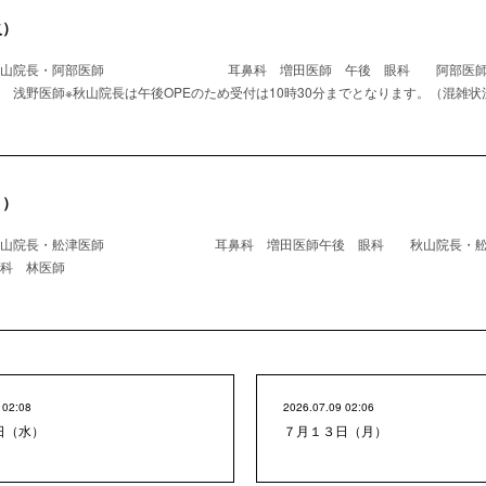
火）
 秋山院長・阿部医師 耳鼻科 増田医師 午後 眼科 阿
師※秋山院長は午後OPEのため受付は10時30分までとなります。（混雑状
月）
秋山院長・舩津医師 耳鼻科 増田医師午後 眼科 秋山院長・舩
林医師
 02:08
2026.07.09 02:06
日（水）
７月１３日（月）