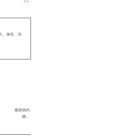
入、換気、消
 糖尿病内
医師 糖…